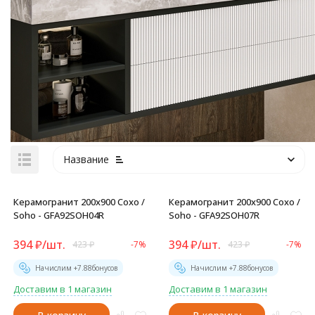
Название
Керамогранит 200x900 Сохо /
Керамогранит 200x900 Сохо /
Soho - GFA92SOH04R
Soho - GFA92SOH07R
394
₽
/
шт.
394
₽
/
шт.
423
₽
-7%
423
₽
-7%
Начислим +
7.88
бонусов
Начислим +
7.88
бонусов
Доставим в 1 магазин
Доставим в 1 магазин