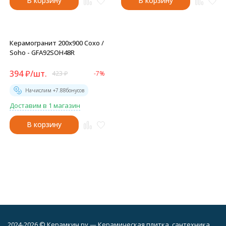
В корзину
В корзину
Керамогранит 200x900 Сохо /
Soho - GFA92SOH48R
394
₽
/
шт.
423
₽
-7%
Начислим +
7.88
бонусов
Доставим в 1 магазин
В корзину
2024-2026 © Керамкин.ру — Керамическая плитка, сантехника,