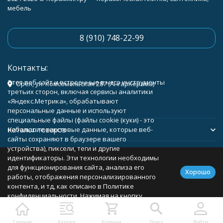
мебель
8 (910) 748-22-99
Контакты:
Этот веб-сайт и встроенные в него инструменты
Орёл, ул. Комсомольская 287 (АнгарКерама)
третьих сторон, включая сервисы аналитики
«Яндекс.Метрика», обрабатывают
персональные данные и используют
специальные файлы (файлы cookie (куки) - это
Каталог товаров
небольшие текстовые данные, которые веб-
сайты сохраняют в браузере вашего
устройства), пиксели, теги и другие
Помощь
идентификаторы. Эти технологии необходимы
для функционирования сайта, анализа его
Хорошо
работы, отображения персонализированного
контента, и тд, как описано в Политике
конфиденциальности. Нажимая на кнопку
Политика персональных данных
Карта сайта
«Соглашаюсь», вы соглашаетесь с
использованием указанных технологий и
Главная
Каталог
Корзина
Поиск
Войти