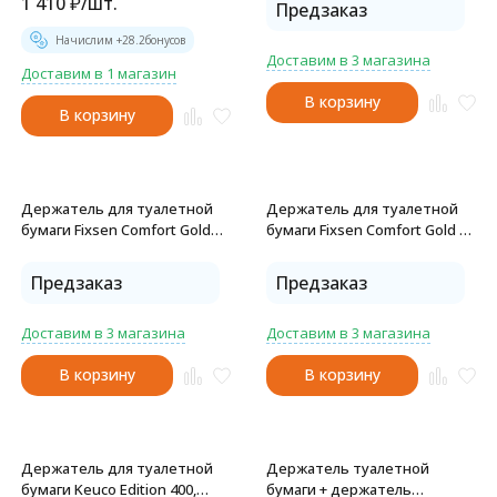
1 410
₽
/
шт.
Предзаказ
Начислим +
28.2
бонусов
Доставим в 3 магазина
Доставим в 1 магазин
В корзину
В корзину
Держатель для туалетной
Держатель для туалетной
бумаги Fixsen Comfort Gold
бумаги Fixsen Comfort Gold с
золото сатин (FX-87010A )
крышкой, золото сатин (FX-
87010)
Предзаказ
Предзаказ
Доставим в 3 магазина
Доставим в 3 магазина
В корзину
В корзину
Держатель для туалетной
Держатель туалетной
бумаги Keuco Edition 400,
бумаги + держатель