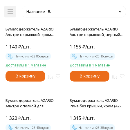
Название
Бумагодержатель AZARIO
Бумагодержатель AZARIO
Альтре с крышкой, хром
Альтре с крышкой, черный
(AZ96010)
матовый (AZ96010B)
1 140
₽
/
шт.
1 155
₽
/
шт.
Начислим +
22.8
бонусов
Начислим +
23.1
бонусов
Доставим в 1 магазин
Доставим в 1 магазин
В корзину
В корзину
Бумагодержатель AZARIO
Бумагодержатель AZARIO
Альтре с полкой для
Рина без крышки, хром (AZ-
телефона, хром (AZ688)
87010A)
1 320
₽
/
шт.
1 315
₽
/
шт.
Начислим +
26.4
бонусов
Начислим +
26.3
бонусов