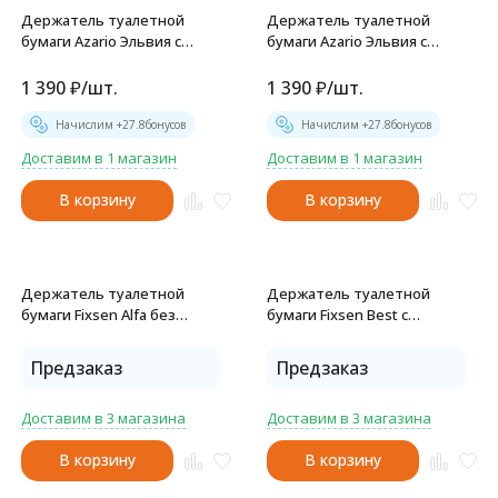
Держатель туалетной
Держатель туалетной
бумаги Azario Эльвия с
бумаги Azario Эльвия с
крышкой, бронза (AZ-91110Q)
крышкой, золото (AZ-91110G)
1 390
₽
/
шт.
1 390
₽
/
шт.
Начислим +
27.8
бонусов
Начислим +
27.8
бонусов
Доставим в 1 магазин
Доставим в 1 магазин
В корзину
В корзину
Держатель туалетной
Держатель туалетной
бумаги Fixsen Alfa без
бумаги Fixsen Best с
крышки, античная латунь
крышкой, хром (FX-71610)
(GR-9510B)
Предзаказ
Предзаказ
Доставим в 3 магазина
Доставим в 3 магазина
В корзину
В корзину