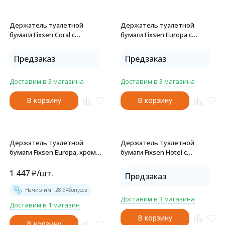
Держатель туалетной
Держатель туалетной
бумаги Fixsen Coral с
бумаги Fixsen Europa с
крышкой, хром (GR-7010)
крышкой, хром (FX-21810)
Предзаказ
Предзаказ
Доставим в 3 магазина
Доставим в 3 магазина
В корзину
В корзину
Держатель туалетной
Держатель туалетной
бумаги Fixsen Europa, хром
бумаги Fixsen Hotel с
(FX-21810В )
крышкой, хром (FX-31010 )
1 447
₽
/
шт.
Предзаказ
Начислим +
28.94
бонусов
Доставим в 3 магазина
Доставим в 1 магазин
В корзину
В корзину