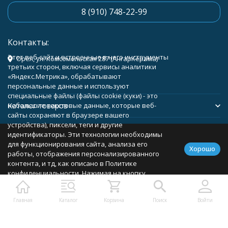
8 (910) 748-22-99
Контакты:
Этот веб-сайт и встроенные в него инструменты
Орёл, ул. Комсомольская 287 (АнгарКерама)
третьих сторон, включая сервисы аналитики
«Яндекс.Метрика», обрабатывают
персональные данные и используют
специальные файлы (файлы cookie (куки) - это
Каталог товаров
небольшие текстовые данные, которые веб-
сайты сохраняют в браузере вашего
устройства), пиксели, теги и другие
Помощь
идентификаторы. Эти технологии необходимы
для функционирования сайта, анализа его
Хорошо
работы, отображения персонализированного
контента, и тд, как описано в Политике
конфиденциальности. Нажимая на кнопку
Политика персональных данных
Карта сайта
«Соглашаюсь», вы соглашаетесь с
использованием указанных технологий и
Главная
Каталог
Корзина
Поиск
Войти
подтверждаете свое согласие на обработку
персональных данных, в соответствии с
условиями, описанными в Политике