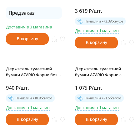
хром (11562010000)
запасного рулона Fixsen
Kvadro, хром (FX-61310Е)
3 619
₽
/
шт.
Предзаказ
Начислим +
72.38
бонусов
Доставим в 3 магазина
Доставим в 1 магазин
В корзину
В корзину
Держатель туалетной
Держатель туалетной
бумаги AZARIO Форни без
бумаги AZARIO Форни с
крышки, хром (AZ-88310A)
крышкой, хром (AZ-88310)
940
₽
/
шт.
1 075
₽
/
шт.
Начислим +
18.8
бонусов
Начислим +
21.5
бонусов
Доставим в 1 магазин
Доставим в 1 магазин
В корзину
В корзину