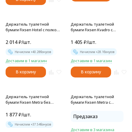
Держатель туалетной
Держатель туалетной
бумаги Fixsen Hotel с полкой
бумаги Fixsen Kvadro с
для телефона, хром (FX-
крышкой, хром (FX-61310)
31011)
2 014
₽
/
шт.
1 405
₽
/
шт.
Начислим +
40.28
бонусов
Начислим +
28.1
бонусов
Доставим в 1 магазин
Доставим в 1 магазин
В корзину
В корзину
Держатель туалетной
Держатель туалетной
бумаги Fixsen Metra без
бумаги Fixsen Metra с
крышки, хром (FX-11110A)
крышкой, хром (FX-11110)
1 877
₽
/
шт.
Предзаказ
Начислим +
37.54
бонусов
Доставим в 3 магазина