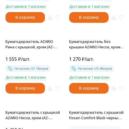
Доставим в 1 магазин
Доставим в 1 магазин
В корзину
В корзину
Бумагодержатель AZARIO
Бумагодержатель без
Рина с крышкой, хром (AZ-
крышки AZARIO Несси, хром
87010)
(AZ-73110A)
1 555
₽
/
шт.
1 270
₽
/
шт.
Начислим +
31.1
бонусов
Начислим +
25.4
бонусов
Доставим в 1 магазин
Доставим в 1 магазин
В корзину
В корзину
Бумагодержатель с крышкой
Бумагодержатель с крышкой
AZARIO Несси, хром (AZ-
Fixsen Comfort Black черный
73110)
матовый (FX-86010)