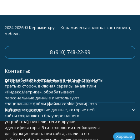
2024-2026 © Керамкин.ру — Керамическая плитка, сантехника,
мебель
8 (910) 748-22-99
Контакты:
Этот веб-сайт и встроенные в него инструменты
Орёл, ул. Комсомольская 287 (АнгарКерама)
третьих сторон, включая сервисы аналитики
«Яндекс.Метрика», обрабатывают
персональные данные и используют
специальные файлы (файлы cookie (куки) - это
Каталог товаров
небольшие текстовые данные, которые веб-
сайты сохраняют в браузере вашего
устройства), пиксели, теги и другие
Помощь
идентификаторы. Эти технологии необходимы
для функционирования сайта, анализа его
Хорошо
работы, отображения персонализированного