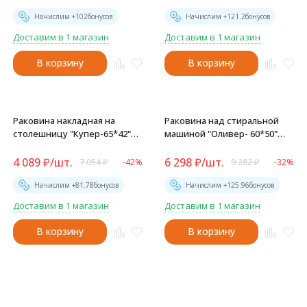
Начислим +
102
бонусов
Начислим +
121.2
бонусов
Доставим в 1 магазин
Доставим в 1 магазин
В корзину
В корзину
Раковина накладная на
Раковина над стиральной
столешницу "Купер-65*42"
машиной "Оливер- 60*50"
ш*г приставной, с отв. под
ш*г, с кронштейнами (Valleri)
смеситель(Kirovit) -
-
4 089
₽
/
шт.
6 298
₽
/
шт.
7 054
₽
-42%
9 282
₽
-32%
Начислим +
81.78
бонусов
Начислим +
125.96
бонусов
Доставим в 1 магазин
Доставим в 1 магазин
В корзину
В корзину