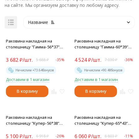
на сайте. Мы организуем доставку по любому адресу.
Название
Раковина накладная на
Раковина накладная на
столешницу "Гамма-56*37"
столешницу "Гамма-60*39"
ш*г овал (Kirovit) -
ш*г овал, с отв. под
смеситель (Kirovit) -
3 682
₽
/
шт.
4 524
₽
/
шт.
5 688
₽
-35%
7 030
₽
-36%
Начислим +
73.64
бонусов
Начислим +
90.48
бонусов
Доставим в 1 магазин
Доставим в 1 магазин
В корзину
В корзину
Раковина накладная на
Раковина накладная на
столешницу "Купер-56*38"
столешницу "Купер-65*43"
ш*г (Kirovit) -
ш*г, с отв. под смеситель
(Kirovit) -
5 100
₽
/
шт.
6 060
₽
/
шт.
6 918
₽
-26%
6 803
₽
-11%