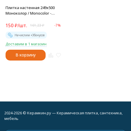
Плитка настенная 249x500
Моноколор / Monocolor -
TWU09MNR020
150
₽
/
шт.
161,23
₽
-7%
Начислим +
3
бонусов
Доставим в 1 магазин
В корзину
2024-2026 © Керамкин.ру — Керамическая плитка, сантехника,
мебель