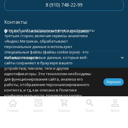
8 (910) 748-22-99
Контакты:
Этот веб-сайт и встроенные в него инструменты
Орёл, ул. Комсомольская 287 (АнгарКерама)
третьих сторон, включая сервисы аналитики
«Яндекс.Метрика», обрабатывают
персональные данные и используют
специальные файлы (файлы cookie (куки) - это
Каталог товаров
небольшие текстовые данные, которые веб-
сайты сохраняют в браузере вашего
устройства), пиксели, теги и другие
Помощь
идентификаторы. Эти технологии необходимы
для функционирования сайта, анализа его
Хорошо
работы, отображения персонализированного
контента, и тд, как описано в Политике
конфиденциальности. Нажимая на кнопку
Политика персональных данных
Карта сайта
«Соглашаюсь», вы соглашаетесь с
использованием указанных технологий и
Главная
Каталог
Корзина
Поиск
Войти
подтверждаете свое согласие на обработку
персональных данных, в соответствии с
условиями, описанными в Политике