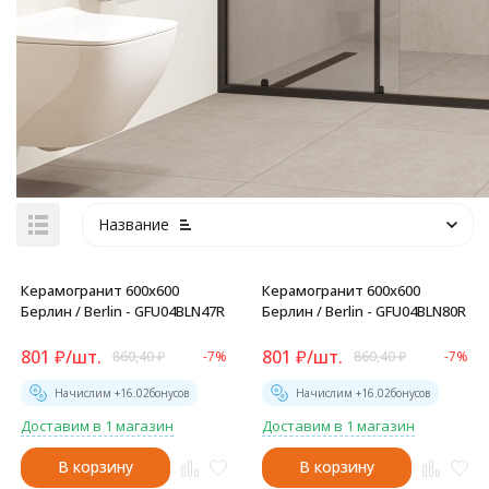
Название
Керамогранит 600x600
Керамогранит 600x600
Берлин / Berlin - GFU04BLN47R
Берлин / Berlin - GFU04BLN80R
801
₽
/
шт.
801
₽
/
шт.
860,40
₽
-7%
860,40
₽
-7%
Начислим +
16.02
бонусов
Начислим +
16.02
бонусов
Доставим в 1 магазин
Доставим в 1 магазин
В корзину
В корзину