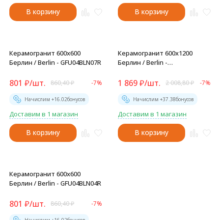
В корзину
В корзину
Керамогранит 600x600
Керамогранит 600x1200
Берлин / Berlin - GFU04BLN07R
Берлин / Berlin -
GFU60120BLN04R
801
₽
/
шт.
1 869
₽
/
шт.
860,40
₽
-7%
2 008,80
₽
-7%
Начислим +
16.02
бонусов
Начислим +
37.38
бонусов
Доставим в 1 магазин
Доставим в 1 магазин
В корзину
В корзину
Керамогранит 600x600
Берлин / Berlin - GFU04BLN04R
801
₽
/
шт.
860,40
₽
-7%