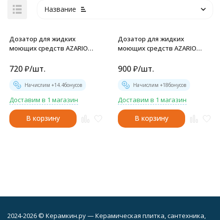
Название
Дозатор для жидких
Дозатор для жидких
моющих средств AZARIO
моющих средств AZARIO
врезной, 250ml, латунь,
врезной, 250ml, латунь,
емкость - нержавеющая
емкость - пластик, хром (AZ-
720
₽
/
шт.
900
₽
/
шт.
сталь, хром (AZ-114-St)
114-Pl)
Начислим +
14.4
бонусов
Начислим +
18
бонусов
Доставим в 1 магазин
Доставим в 1 магазин
В корзину
В корзину
2024-2026 © Керамкин.ру — Керамическая плитка, сантехника,