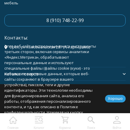
мебель
8 (910) 748-22-99
Контакты:
Этот веб-сайт и встроенные в него инструменты
Орёл, ул. Комсомольская 287 (АнгарКерама)
третьих сторон, включая сервисы аналитики
«Яндекс.Метрика», обрабатывают
персональные данные и используют
специальные файлы (файлы cookie (куки) - это
Каталог товаров
небольшие текстовые данные, которые веб-
сайты сохраняют в браузере вашего
устройства), пиксели, теги и другие
Помощь
идентификаторы. Эти технологии необходимы
для функционирования сайта, анализа его
Хорошо
работы, отображения персонализированного
контента, и тд, как описано в Политике
конфиденциальности. Нажимая на кнопку
Политика персональных данных
Карта сайта
«Соглашаюсь», вы соглашаетесь с
использованием указанных технологий и
Главная
Каталог
Корзина
Поиск
Войти
подтверждаете свое согласие на обработку