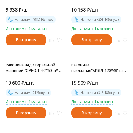
кронштейнами (MIXLINE) -
с кронштейнами (MIXLINE) -
БП-00006547
БП-00006548
9 938
₽
/
шт.
10 158
₽
/
шт.
Начислим +
198.76
бонусов
Начислим +
203.16
бонусов
Доставим в 1 магазин
Доставим в 1 магазин
В корзину
В корзину
Раковина над стиральной
Раковина
машиной "ОРЕОЛ" 60*60 ш*г,
накладная"БИЛЛ-120*48" ш*г
с кронштейнами (MIXLINE) -
левый (выпуск, перелив,
БП-00006545
крепление, кронштейн)
10 600
₽
/
шт.
15 909
₽
/
шт.
(MIXLINE) - 00-00010904
Начислим +
212
бонусов
Начислим +
318.18
бонусов
Доставим в 1 магазин
Доставим в 1 магазин
В корзину
В корзину