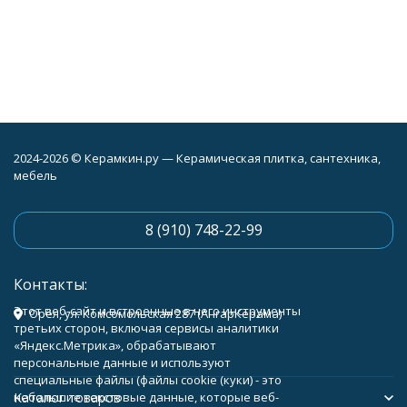
2024-2026 © Керамкин.ру — Керамическая плитка, сантехника,
мебель
8 (910) 748-22-99
Контакты:
Этот веб-сайт и встроенные в него инструменты
Орёл, ул. Комсомольская 287 (АнгарКерама)
третьих сторон, включая сервисы аналитики
«Яндекс.Метрика», обрабатывают
персональные данные и используют
специальные файлы (файлы cookie (куки) - это
Каталог товаров
небольшие текстовые данные, которые веб-