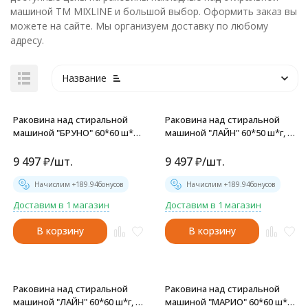
машиной ТМ MIXLINE и большой выбор. Оформить заказ вы
можете на сайте. Мы организуем доставку по любому
адресу.
Название
Раковина над стиральной
Раковина над стиральной
машиной "БРУНО" 60*60 ш*г,
машиной "ЛАЙН" 60*50 ш*г, с
с кронштейнами (MIXLINE) -
кронштейнами (MIXLINE) -
БП-00006543
БП-00006546
9 497
₽
/
шт.
9 497
₽
/
шт.
Начислим +
189.94
бонусов
Начислим +
189.94
бонусов
Доставим в 1 магазин
Доставим в 1 магазин
В корзину
В корзину
Раковина над стиральной
Раковина над стиральной
машиной "ЛАЙН" 60*60 ш*г, с
машиной "МАРИО" 60*60 ш*г,