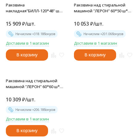
Раковина
Раковина над стиральной
накладная"БИЛЛ-120*48" ш*г
машиной "ЛЕРОН" 60*50 ш*г,
правый (выпуск, перелив,
с кронштейнами (MIXLINE) -
крепление, кронштейн)
00-001442
15 909
₽
/
шт.
10 053
₽
/
шт.
(MIXLINE) - 00-00010905
Начислим +
318.18
бонусов
Начислим +
201.06
бонусов
Доставим в 1 магазин
Доставим в 1 магазин
В корзину
В корзину
Раковина над стиральной
машиной "ЛЕРОН" 60*60 ш*г,
с кронштейнами (MIXLINE) -
00-001441
10 309
₽
/
шт.
Начислим +
206.18
бонусов
Доставим в 1 магазин
В корзину