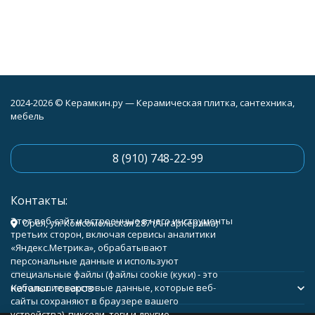
2024-2026 © Керамкин.ру — Керамическая плитка, сантехника,
мебель
8 (910) 748-22-99
Контакты:
Этот веб-сайт и встроенные в него инструменты
Орёл, ул. Комсомольская 287 (АнгарКерама)
третьих сторон, включая сервисы аналитики
«Яндекс.Метрика», обрабатывают
персональные данные и используют
специальные файлы (файлы cookie (куки) - это
Каталог товаров
небольшие текстовые данные, которые веб-
сайты сохраняют в браузере вашего
устройства), пиксели, теги и другие