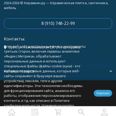
2024-2026 © Керамкин.ру — Керамическая плитка, сантехника,
мебель
8 (910) 748-22-99
Контакты:
Этот веб-сайт и встроенные в него инструменты
Орёл, ул. Комсомольская 287 (АнгарКерама)
третьих сторон, включая сервисы аналитики
«Яндекс.Метрика», обрабатывают
персональные данные и используют
специальные файлы (файлы cookie (куки) - это
Каталог товаров
небольшие текстовые данные, которые веб-
сайты сохраняют в браузере вашего
устройства), пиксели, теги и другие
Помощь
идентификаторы. Эти технологии необходимы
для функционирования сайта, анализа его
Хорошо
работы, отображения персонализированного
контента, и тд, как описано в Политике
конфиденциальности. Нажимая на кнопку
Политика персональных данных
Карта сайта
«Соглашаюсь», вы соглашаетесь с
использованием указанных технологий и