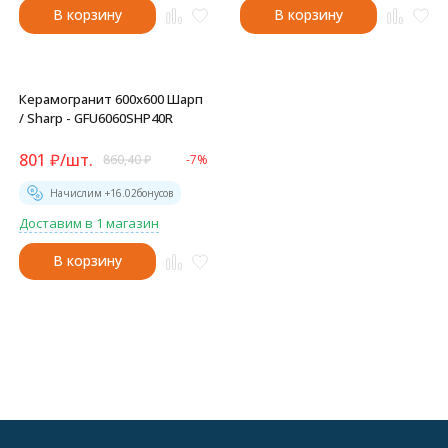
В корзину
В корзину
Керамогранит 600x600 Шарп
/ Sharp - GFU6060SHP40R
801
₽
/
шт.
860,40
₽
-7%
Начислим +
16.02
бонусов
Доставим в 1 магазин
В корзину