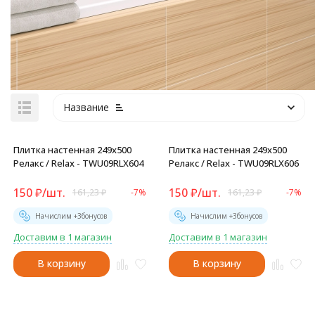
Название
Плитка настенная 249x500
Плитка настенная 249x500
Релакс / Relax - TWU09RLX604
Релакс / Relax - TWU09RLX606
150
₽
/
шт.
150
₽
/
шт.
161,23
₽
-7%
161,23
₽
-7%
Начислим +
3
бонусов
Начислим +
3
бонусов
Доставим в 1 магазин
Доставим в 1 магазин
В корзину
В корзину