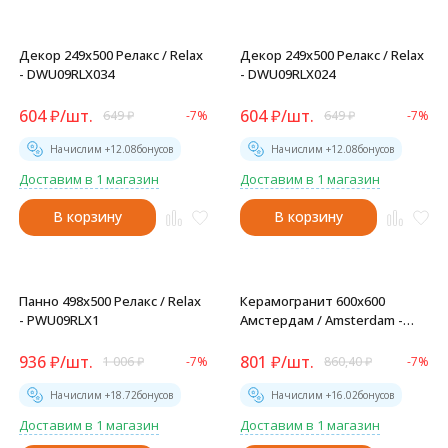
Декор 249x500 Релакс / Relax
Декор 249x500 Релакс / Relax
- DWU09RLX034
- DWU09RLX024
604
₽
/
шт.
604
₽
/
шт.
649
₽
-7%
649
₽
-7%
Начислим +
12.08
бонусов
Начислим +
12.08
бонусов
Доставим в 1 магазин
Доставим в 1 магазин
В корзину
В корзину
Панно 498x500 Релакс / Relax
Керамогранит 600x600
- PWU09RLX1
Амстердам / Amsterdam -
GFU6060ADM04R
936
₽
/
шт.
801
₽
/
шт.
1 006
₽
-7%
860,40
₽
-7%
Начислим +
18.72
бонусов
Начислим +
16.02
бонусов
Доставим в 1 магазин
Доставим в 1 магазин