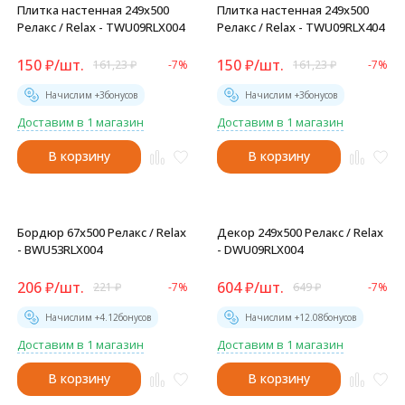
Плитка настенная 249x500
Плитка настенная 249x500
Релакс / Relax - TWU09RLX004
Релакс / Relax - TWU09RLX404
150
₽
/
шт.
150
₽
/
шт.
161,23
₽
-7%
161,23
₽
-7%
Начислим +
3
бонусов
Начислим +
3
бонусов
Доставим в 1 магазин
Доставим в 1 магазин
В корзину
В корзину
Бордюр 67x500 Релакс / Relax
Декор 249x500 Релакс / Relax
- BWU53RLX004
- DWU09RLX004
206
₽
/
шт.
604
₽
/
шт.
221
₽
-7%
649
₽
-7%
Начислим +
4.12
бонусов
Начислим +
12.08
бонусов
Доставим в 1 магазин
Доставим в 1 магазин
В корзину
В корзину