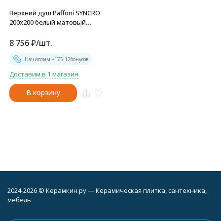
Верхний душ Paffoni SYNCRO
200x200 белый матовый
(ZSOF075BO)
8 756
₽
/
шт.
Начислим +
175.12
бонусов
Доставим в 1 магазин
В корзину
2024-2026 © Керамкин.ру — Керамическая плитка, сантехника,
мебель