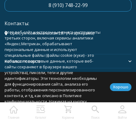
8 (910) 748-22-99
Контакты:
Этот веб-сайт и встроенные в него инструменты
Орёл, ул. Комсомольская 287 (АнгарКерама)
третьих сторон, включая сервисы аналитики
«Яндекс.Метрика», обрабатывают
персональные данные и используют
специальные файлы (файлы cookie (куки) - это
Каталог товаров
небольшие текстовые данные, которые веб-
сайты сохраняют в браузере вашего
устройства), пиксели, теги и другие
Помощь
идентификаторы. Эти технологии необходимы
для функционирования сайта, анализа его
Хорошо
работы, отображения персонализированного
контента, и тд, как описано в Политике
конфиденциальности. Нажимая на кнопку
Политика персональных данных
Карта сайта
«Соглашаюсь», вы соглашаетесь с
использованием указанных технологий и
Главная
Каталог
Корзина
Поиск
Войти
подтверждаете свое согласие на обработку
персональных данных, в соответствии с
условиями, описанными в Политике