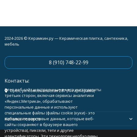
2024-2026 © Керамкин.ру — Керамическая плитка, сантехника,
мебель
8 (910) 748-22-99
Контакты:
Этот веб-сайт и встроенные в него инструменты
Орёл, ул. Комсомольская 287 (АнгарКерама)
третьих сторон, включая сервисы аналитики
«Яндекс.Метрика», обрабатывают
персональные данные и используют
специальные файлы (файлы cookie (куки) - это
Каталог товаров
небольшие текстовые данные, которые веб-
сайты сохраняют в браузере вашего
устройства), пиксели, теги и другие
Помощь
идентификаторы. Эти технологии необходимы