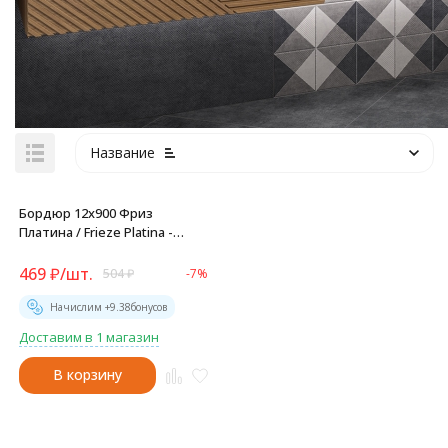
Название
Бордюр 12x900 Фриз
Платина / Frieze Platina -
BW0FRZ66
469
₽
/
шт.
504
₽
-7%
Начислим +
9.38
бонусов
Доставим в 1 магазин
В корзину