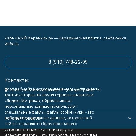
2024-2026 © Керамкин.ру — Керамическая плитка, сантехника,
мебель
8 (910) 748-22-99
Контакты:
Этот веб-сайт и встроенные в него инструменты
Орёл, ул. Комсомольская 287 (АнгарКерама)
третьих сторон, включая сервисы аналитики
«Яндекс.Метрика», обрабатывают
персональные данные и используют
специальные файлы (файлы cookie (куки) - это
Каталог товаров
небольшие текстовые данные, которые веб-
сайты сохраняют в браузере вашего
устройства), пиксели, теги и другие
Помощь
идентификаторы. Эти технологии необходимы