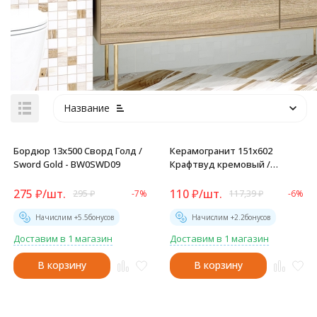
Название
Бордюр 13x500 Сворд Голд /
Керамогранит 151x602
Sword Gold - BW0SWD09
Крафтвуд кремовый /
Craftwood Crema -
GP1560CRW01
275
₽
/
шт.
110
₽
/
шт.
295
₽
-7%
117,39
₽
-6%
Начислим +
5.5
бонусов
Начислим +
2.2
бонусов
Доставим в 1 магазин
Доставим в 1 магазин
В корзину
В корзину