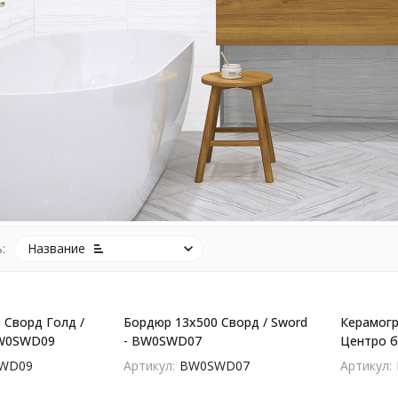
:
Название
 Сворд Голд /
Бордюр 13x500 Сворд / Sword
Керамогр
BW0SWD09
- BW0SWD07
Центро бе
D60222M
WD09
Артикул:
BW0SWD07
Артикул: