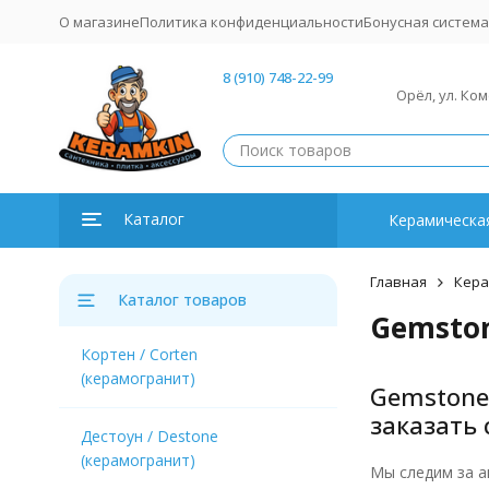
О магазине
Политика конфиденциальности
Бонусная система
8 (910) 748-22-99
Орёл, ул. Ко
Каталог
Керамическая
Главная
Кера
Каталог товаров
Gemston
Кортен / Corten
(керамогранит)
Gemstone
заказать 
Дестоун / Destone
(керамогранит)
Мы следим за а