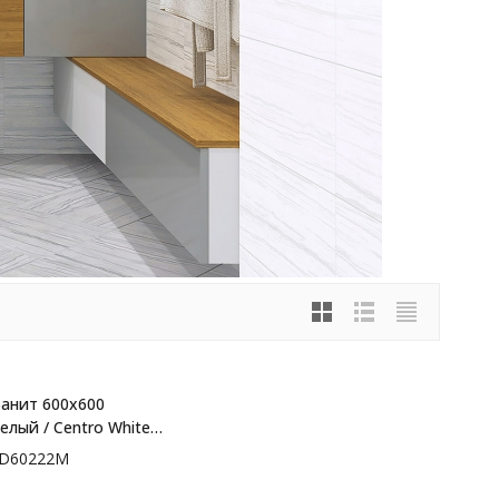
анит 600x600
лый / Centro White -
D60222M