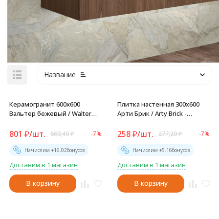
Название
Керамогранит 600x600
Плитка настенная 300x600
Вальтер бежевый / Walter
Арти Брик / Arty Brick -
Beige - D60211M
WT36ARY55
801
₽
/
шт.
258
₽
/
шт.
860,40
₽
-7%
277,20
₽
-7%
Начислим +
16.02
бонусов
Начислим +
5.16
бонусов
Доставим в 1 магазин
Доставим в 1 магазин
В корзину
В корзину