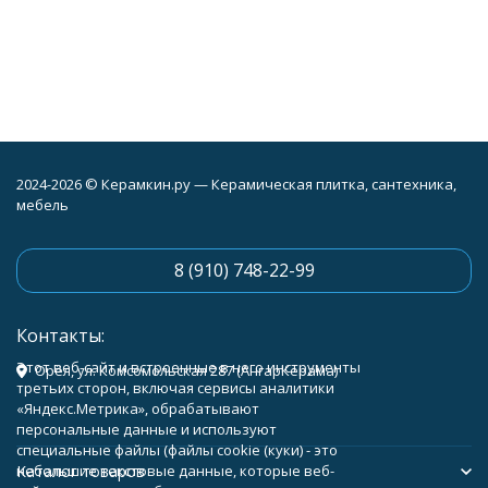
2024-2026 © Керамкин.ру — Керамическая плитка, сантехника,
мебель
8 (910) 748-22-99
Контакты:
Этот веб-сайт и встроенные в него инструменты
Орёл, ул. Комсомольская 287 (АнгарКерама)
третьих сторон, включая сервисы аналитики
«Яндекс.Метрика», обрабатывают
персональные данные и используют
специальные файлы (файлы cookie (куки) - это
Каталог товаров
небольшие текстовые данные, которые веб-