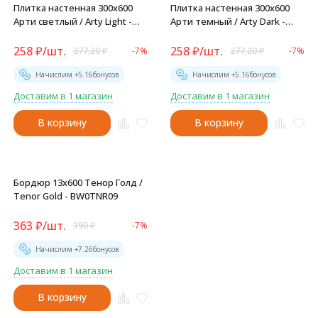
Плитка настенная 300x600
Плитка настенная 300x600
Арти светлый / Arty Light -
Арти темный / Arty Dark -
WT36ARY05
WT36ARY24
258
₽
/
шт.
258
₽
/
шт.
277,20
₽
-7%
277,20
₽
-7%
Начислим +
5.16
бонусов
Начислим +
5.16
бонусов
Доставим в 1 магазин
Доставим в 1 магазин
В корзину
В корзину
Бордюр 13x600 Тенор Голд /
Tenor Gold - BW0TNR09
363
₽
/
шт.
390
₽
-7%
Начислим +
7.26
бонусов
Доставим в 1 магазин
В корзину