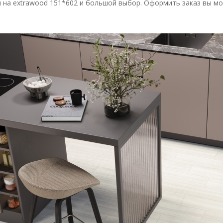
 на extrawood 151*602 и большой выбор. Оформить заказ вы мо