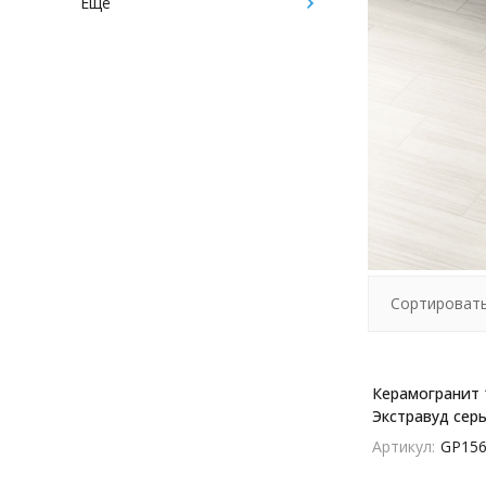
Ещё
Сортировать
Керамогранит 
Экстравуд серы
Gray - GP1560E
Артикул:
GP156