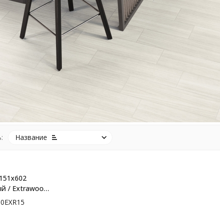
:
Название
151x602
й / Extrawood
XR15
0EXR15