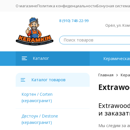
О магазине
Политика конфиденциальности
Бонусная система
8 (910) 748-22-99
Орёл, ул. Ко
Каталог
Керамическая
Главная
Кера
Каталог товаров
Extrawo
Кортен / Corten
(керамогранит)
Extrawood
и заказат
Дестоун / Destone
(керамогранит)
Мы следим за а