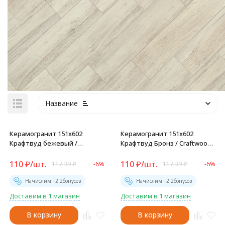
Название
Керамогранит 151x602
Керамогранит 151x602
Крафтвуд бежевый /
Крафтвуд Бронз / Craftwood
Craftwood Beige -
Bronze - GP1560CRW31
GP1560CRW11
110
₽
/
шт.
110
₽
/
шт.
117,39
₽
-6%
117,39
₽
-6%
Начислим +
2.2
бонусов
Начислим +
2.2
бонусов
Доставим в 1 магазин
Доставим в 1 магазин
В корзину
В корзину