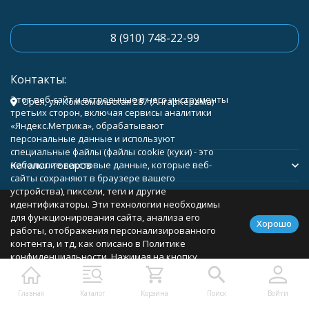
8 (910) 748-22-99
Контакты:
Этот веб-сайт и встроенные в него инструменты
Орёл, ул. Комсомольская 287 (АнгарКерама)
третьих сторон, включая сервисы аналитики
«Яндекс.Метрика», обрабатывают
персональные данные и используют
специальные файлы (файлы cookie (куки) - это
Каталог товаров
небольшие текстовые данные, которые веб-
сайты сохраняют в браузере вашего
устройства), пиксели, теги и другие
Помощь
идентификаторы. Эти технологии необходимы
для функционирования сайта, анализа его
Хорошо
работы, отображения персонализированного
контента, и тд, как описано в Политике
конфиденциальности. Нажимая на кнопку
Политика персональных данных
Карта сайта
«Соглашаюсь», вы соглашаетесь с
использованием указанных технологий и
Главная
Каталог
Корзина
Поиск
Войти
подтверждаете свое согласие на обработку