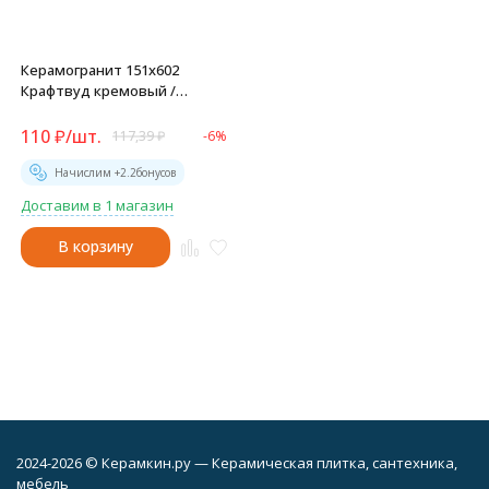
Керамогранит 151x602
Крафтвуд кремовый /
Craftwood Crema -
GP1560CRW01
110
₽
/
шт.
117,39
₽
-6%
Начислим +
2.2
бонусов
Доставим в 1 магазин
В корзину
2024-2026 © Керамкин.ру — Керамическая плитка, сантехника,
мебель