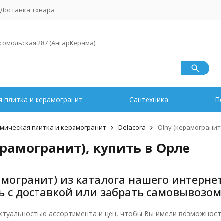
Доставка товара
мсомольская 287 (АнгарКерама)
 плитка и керамогранит
Сантехника
П
мическая плитка и керамогранит
Delacora
Olny (керамогранит)
ерамогранит), купить в Орле
амогранит) из каталога нашего интерне
ь с доставкой или забрать самовывозом
ктуальностью ассортимента и цен, чтобы Вы имели возможность к