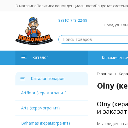
О магазине
Политика конфиденциальности
Бонусная система
8 (910) 748-22-99
Орёл, ул. Ко
Каталог
Керамическая
Главная
Кера
Каталог товаров
Olny (к
Artfloor (керамогранит)
Olny (кер
Arts (керамогранит)
и заказат
Bahamas (керамогранит)
Мы следим за а