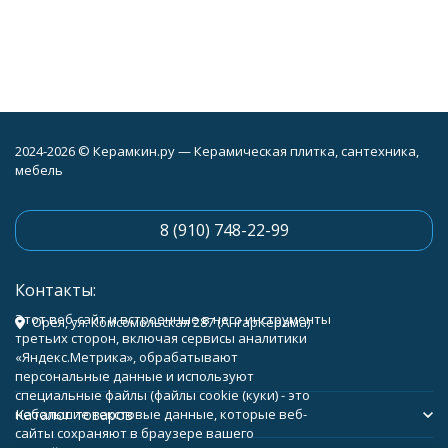
2024-2026 © Керамкин.ру — Керамическая плитка, сантехника,
мебель
8 (910) 748-22-99
Контакты:
Этот веб-сайт и встроенные в него инструменты
Орёл, ул. Комсомольская 287 (АнгарКерама)
третьих сторон, включая сервисы аналитики
«Яндекс.Метрика», обрабатывают
персональные данные и используют
специальные файлы (файлы cookie (куки) - это
Каталог товаров
небольшие текстовые данные, которые веб-
сайты сохраняют в браузере вашего