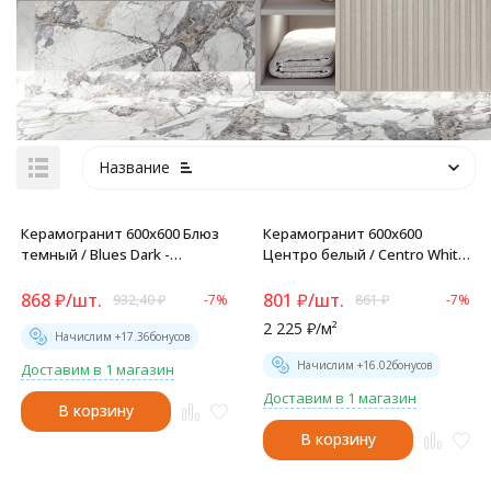
Название
Керамогранит 600x600 Блюз
Керамогранит 600x600
темный / Blues Dark -
Центро белый / Centro White
GP40BLU25L
- D60222M
868
₽
/
шт.
801
₽
/
шт.
932,40
₽
-7%
861
₽
-7%
2 225
₽
/
м²
Начислим +
17.36
бонусов
Начислим +
16.02
бонусов
Доставим в 1 магазин
Доставим в 1 магазин
В корзину
В корзину