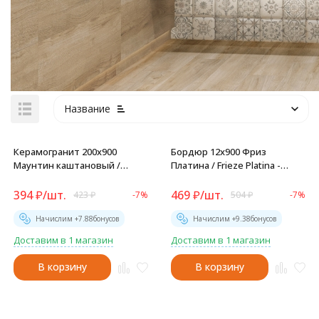
Название
Керамогранит 200x900
Бордюр 12x900 Фриз
Маунтин каштановый /
Платина / Frieze Platina -
Mountain Marron -
BW0FRZ66
GP2090MOU21R
394
₽
/
шт.
469
₽
/
шт.
423
₽
-7%
504
₽
-7%
Начислим +
7.88
бонусов
Начислим +
9.38
бонусов
Доставим в 1 магазин
Доставим в 1 магазин
В корзину
В корзину