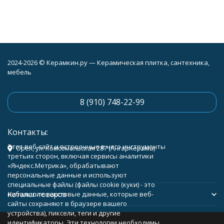
2024-2026 © Керамкин.ру — Керамическая плитка, сантехника,
мебель
8 (910) 748-22-99
Контакты:
Этот веб-сайт и встроенные в него инструменты
Орёл, ул. Комсомольская 287 (АнгарКерама)
третьих сторон, включая сервисы аналитики
«Яндекс.Метрика», обрабатывают
персональные данные и используют
специальные файлы (файлы cookie (куки) - это
Каталог товаров
небольшие текстовые данные, которые веб-
сайты сохраняют в браузере вашего
устройства), пиксели, теги и другие
Помощь
идентификаторы. Эти технологии необходимы