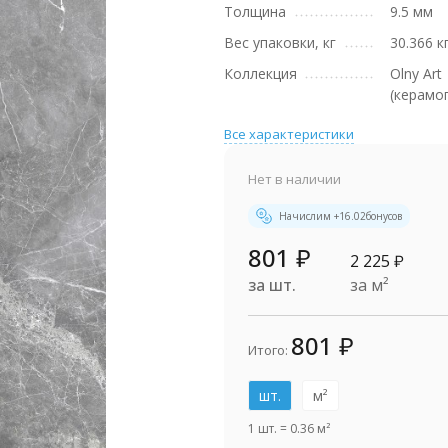
Толщина
9.5 мм
Вес упаковки, кг
30.366 к
Коллекция
Olny Art
(керамо
Все характеристики
Нет в наличии
Начислим +
16.02
бонусов
801
₽
2 225
₽
за шт.
за м²
801
₽
Итого:
шт.
м²
1 шт.
=
0.36
м²