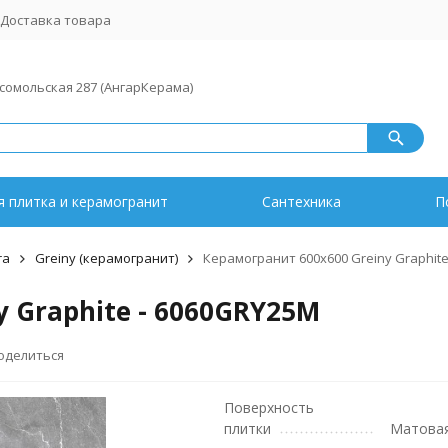
Доставка товара
мсомольская 287 (АнгарКерама)
 плитка и керамогранит
Сантехника
П
ra
Greiny (керамогранит)
Керамогранит 600x600 Greiny Graphite
 Graphite - 6060GRY25M
оделиться
Поверхность
плитки
Матова