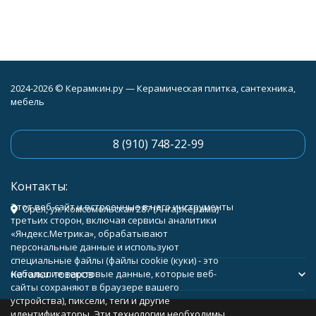
2024-2026 © Керамкин.ру — Керамическая плитка, сантехника,
мебель
8 (910) 748-22-99
Контакты:
Этот веб-сайт и встроенные в него инструменты
Орёл, ул. Комсомольская 287 (АнгарКерама)
третьих сторон, включая сервисы аналитики
«Яндекс.Метрика», обрабатывают
персональные данные и используют
специальные файлы (файлы cookie (куки) - это
Каталог товаров
небольшие текстовые данные, которые веб-
сайты сохраняют в браузере вашего
устройства), пиксели, теги и другие
Помощь
идентификаторы. Эти технологии необходимы