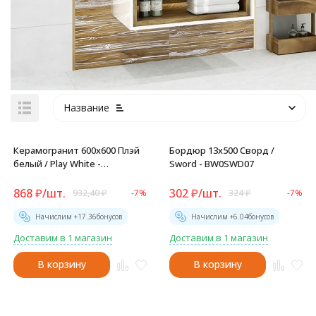
Название
Керамогранит 600x600 Плэй
Бордюр 13x500 Сворд /
белый / Play White -
Sword - BW0SWD07
GP40PLY00L
868
₽
/
шт.
302
₽
/
шт.
932,40
₽
-7%
324
₽
-7%
Начислим +
17.36
бонусов
Начислим +
6.04
бонусов
Доставим в 1 магазин
Доставим в 1 магазин
В корзину
В корзину