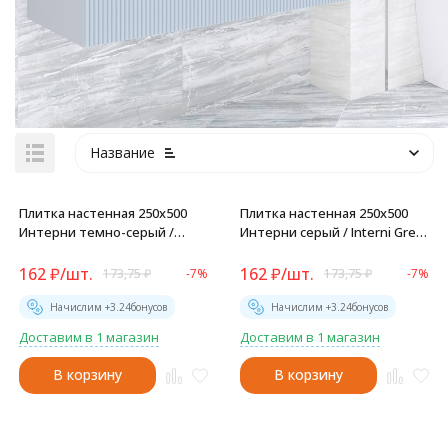
Название
Плитка настенная 250x500
Плитка настенная 250x500
Интерни темно-серый /
Интерни серый / Interni Grey
Interni Dark Grey - WT9INR25
- WT9INR15
162
₽
/
шт.
162
₽
/
шт.
173,75
₽
-7%
173,75
₽
-7%
Начислим +
3.24
бонусов
Начислим +
3.24
бонусов
Доставим в 1 магазин
Доставим в 1 магазин
В корзину
В корзину