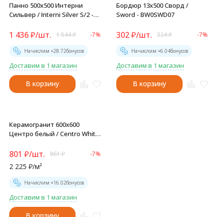
Панно 500x500 Интерни
Бордюр 13x500 Сворд /
Сильвер / Interni Silver S/2 -
Sword - BW0SWD07
SW9INR15
1 436
₽
/
шт.
302
₽
/
шт.
1 544
₽
-7%
324
₽
-7%
Начислим +
28.72
бонусов
Начислим +
6.04
бонусов
Доставим в 1 магазин
Доставим в 1 магазин
В корзину
В корзину
Керамогранит 600x600
Центро белый / Centro White
- D60222M
801
₽
/
шт.
861
₽
-7%
2 225
₽
/
м²
Начислим +
16.02
бонусов
Доставим в 1 магазин
В корзину