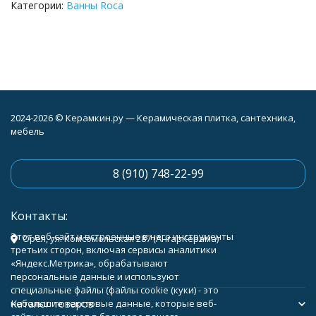
Категории:
Ванны Roca
2024-2026 © Керамкин.ру — Керамическая плитка, сантехника,
мебель
8 (910) 748-22-99
Контакты:
Этот веб-сайт и встроенные в него инструменты
Орёл, ул. Комсомольская 287 (АнгарКерама)
третьих сторон, включая сервисы аналитики
«Яндекс.Метрика», обрабатывают
персональные данные и используют
специальные файлы (файлы cookie (куки) - это
Каталог товаров
небольшие текстовые данные, которые веб-