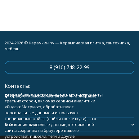
2024-2026 © Керамкин.ру — Керамическая плитка, сантехника,
мебель
8 (910) 748-22-99
Контакты:
Этот веб-сайт и встроенные в него инструменты
Орёл, ул. Комсомольская 287 (АнгарКерама)
третьих сторон, включая сервисы аналитики
«Яндекс.Метрика», обрабатывают
персональные данные и используют
специальные файлы (файлы cookie (куки) - это
Каталог товаров
небольшие текстовые данные, которые веб-
сайты сохраняют в браузере вашего
устройства), пиксели, теги и другие