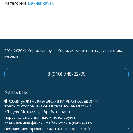
Категории:
Ванны Ravak
2024-2026 © Керамкин.ру — Керамическая плитка, сантехника,
мебель
8 (910) 748-22-99
Контакты:
Этот веб-сайт и встроенные в него инструменты
Орёл, ул. Комсомольская 287 (АнгарКерама)
третьих сторон, включая сервисы аналитики
«Яндекс.Метрика», обрабатывают
персональные данные и используют
специальные файлы (файлы cookie (куки) - это
Каталог товаров
небольшие текстовые данные, которые веб-