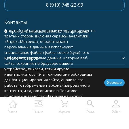
8 (910) 748-22-99
Контакты:
Этот веб-сайт и встроенные в него инструменты
Орёл, ул. Комсомольская 287 (АнгарКерама)
третьих сторон, включая сервисы аналитики
«Яндекс.Метрика», обрабатывают
персональные данные и используют
специальные файлы (файлы cookie (куки) - это
Каталог товаров
небольшие текстовые данные, которые веб-
сайты сохраняют в браузере вашего
устройства), пиксели, теги и другие
Помощь
идентификаторы. Эти технологии необходимы
для функционирования сайта, анализа его
Хорошо
работы, отображения персонализированного
контента, и тд, как описано в Политике
конфиденциальности. Нажимая на кнопку
Политика персональных данных
Карта сайта
«Соглашаюсь», вы соглашаетесь с
использованием указанных технологий и
Главная
Каталог
Корзина
Поиск
Войти
подтверждаете свое согласие на обработку
персональных данных, в соответствии с
условиями, описанными в Политике