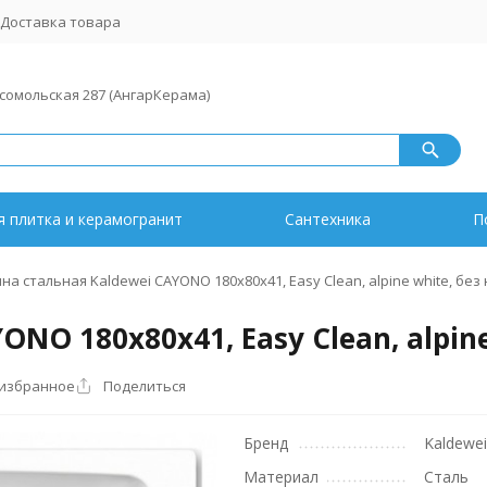
Доставка товара
мсомольская 287 (АнгарКерама)
 плитка и керамогранит
Сантехника
П
на стальная Kaldewei CAYONO 180х80х41, Easy Clean, alpine white, без
NO 180х80х41, Easy Clean, alpin
 избранное
Поделиться
Бренд
Kaldewei
Материал
Сталь