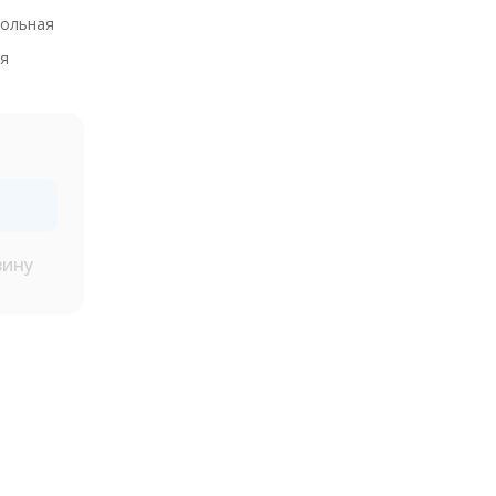
ольная
я
зину