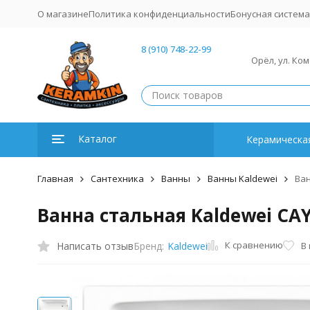
О магазине
Политика конфиденциальности
Бонусная система
8 (910) 748-22-99
Орёл, ул. Ко
Каталог
Керамическая
Главная
Сантехника
Ванны
Ванны Kaldewei
Ван
Ванна стальная Kaldewei CAYO
К сравнению
Написать отзыв
В
Бренд:
Kaldewei