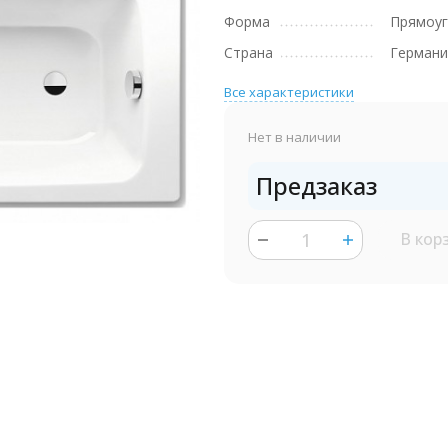
Форма
Прямоуг
Страна
Германи
Все характеристики
Нет в наличии
Предзаказ
В кор
шт.