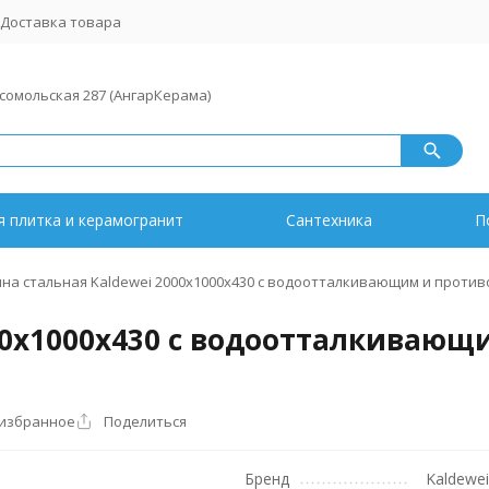
Доставка товара
мсомольская 287 (АнгарКерама)
 плитка и керамогранит
Сантехника
П
на стальная Kaldewei 2000х1000х430 с водоотталкивающим и проти
000х1000х430 с водоотталкиваю
 избранное
Поделиться
Бренд
Kaldewei