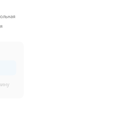
ольная
я
зину