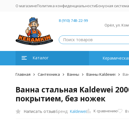
О магазине
Политика конфиденциальности
Бонусная система
8 (910) 748-22-99
Орёл, ул. Ко
Каталог
Керамическая
Главная
Сантехника
Ванны
Ванны Kaldewei
Ван
Ванна стальная Kaldewei 2
покрытием, без ножек
К сравнению
Написать отзыв
В
Бренд:
Kaldewei