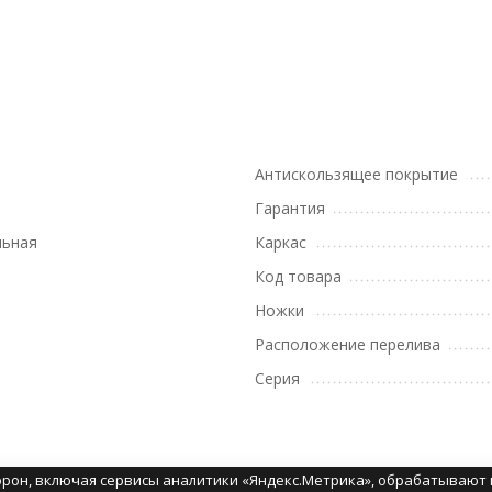
Антискользящее покрытие
Гарантия
льная
Каркас
Код товара
Ножки
Расположение перелива
Серия
торон, включая сервисы аналитики «Яндекс.Метрика», обрабатываю