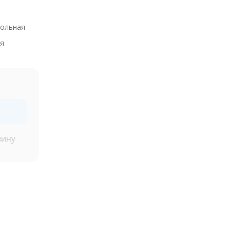
ольная
я
зину