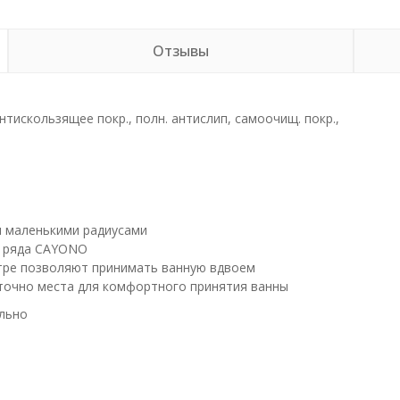
Отзывы
тискользящее покр., полн. антислип, самоочищ. покр.,
и маленькими радиусами
о ряда CAYONO
нтре позволяют принимать ванную вдвоем
точно места для комфортного принятия ванны
льно