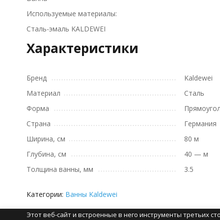
Используемые материалы:
Сталь-эмаль KALDEWEI
Характеристики
Бренд
Kaldewei
Материал
Сталь
Форма
Прямоуго
Страна
Германия
Ширина, см
80 м
Глубина, см
40 — м
Толщина ванны, мм
3.5
Категории:
Ванны Kaldewei
Этот веб-сайт и встроенные в него инструменты третьих с