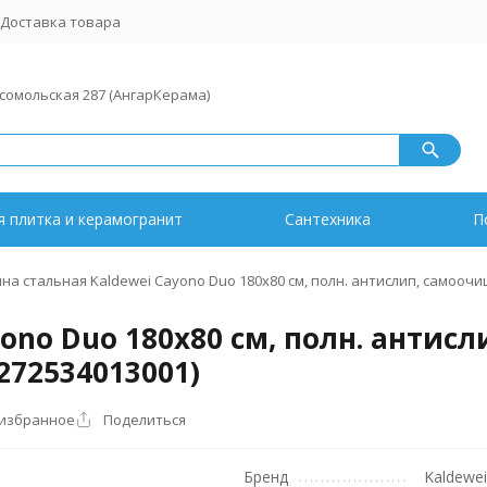
Доставка товара
мсомольская 287 (АнгарКерама)
 плитка и керамогранит
Сантехника
П
на cтальная Kaldewei Cayono Duo 180х80 см, полн. антислип, самоочи
ono Duo 180х80 см, полн. антисл
272534013001)
 избранное
Поделиться
Бренд
Kaldewei