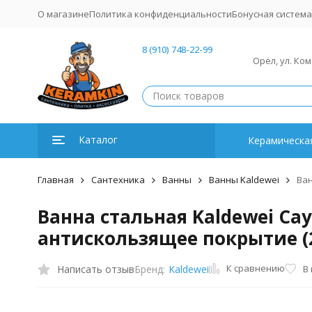
О магазине
Политика конфиденциальности
Бонусная система
8 (910) 748-22-99
Орёл, ул. Ко
Каталог
Керамическая
Главная
Сантехника
Ванны
Ванны Kaldewei
Ван
Ванна cтальная Kaldewei Cay
антискользящее покрытие (
К сравнению
Написать отзыв
В
Бренд:
Kaldewei