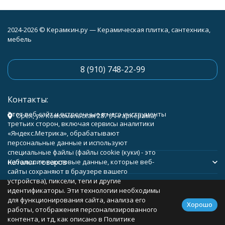
2024-2026 © Керамкин.ру — Керамическая плитка, сантехника,
мебель
8 (910) 748-22-99
Контакты:
Этот веб-сайт и встроенные в него инструменты
Орёл, ул. Комсомольская 287 (АнгарКерама)
третьих сторон, включая сервисы аналитики
«Яндекс.Метрика», обрабатывают
персональные данные и используют
специальные файлы (файлы cookie (куки) - это
Каталог товаров
небольшие текстовые данные, которые веб-
сайты сохраняют в браузере вашего
устройства), пиксели, теги и другие
Помощь
идентификаторы. Эти технологии необходимы
для функционирования сайта, анализа его
Хорошо
работы, отображения персонализированного
контента, и тд, как описано в Политике