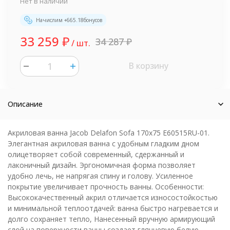
Нет в наличии
Начислим +
665.18
бонусов
33 259
₽
34 287
₽
/ шт.
В корзину
шт.
Описание
Акриловая ванна Jacob Delafon Sofa 170x75 E60515RU-01.
Элегантная акриловая ванна с удобным гладким дном
олицетворяет собой современный, сдержанный и
лаконичный дизайн. Эргономичная форма позволяет
удобно лечь, не напрягая спину и голову. Усиленное
покрытие увеличивает прочность ванны. Особенности:
Высококачественный акрил отличается износостойкостью
и минимальной теплоотдачей: ванна быстро нагревается и
долго сохраняет тепло, Нанесенный вручную армирующий
слой на поверхности ванны создает глянцевую белую