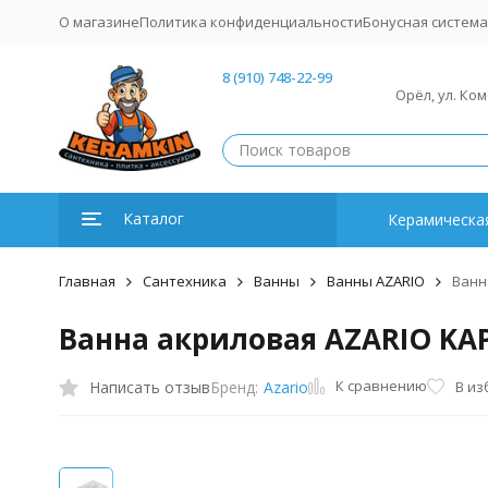
О магазине
Политика конфиденциальности
Бонусная система
8 (910) 748-22-99
Орёл, ул. Ко
Каталог
Керамическая
Главная
Сантехника
Ванны
Ванны AZARIO
Ванн
Ванна акриловая AZARIO KAP
К сравнению
Написать отзыв
В из
Бренд:
Azario