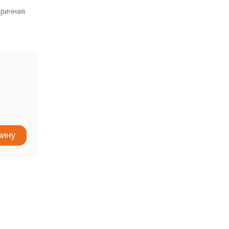
ричная
зину