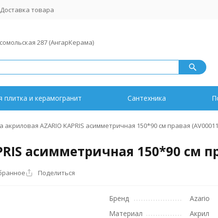
Доставка товара
мсомольская 287 (АнгарКерама)
 плитка и керамогранит
Сантехника
П
а акриловая AZARIO KAPRIS асимметричная 150*90 см правая (AV00011
RIS асимметричная 150*90 см пр
бранное
Поделиться
Бренд
Azario
Материал
Акрил