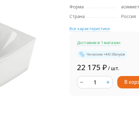
Форма
асиммет
Страна
Россия
Все характеристики
Доставим в 1 магазин
Начислим +
443.5
бонусов
22 175
₽
/ шт.
В кор
шт.