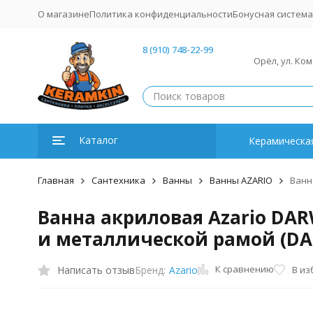
О магазине
Политика конфиденциальности
Бонусная система
8 (910) 748-22-99
Орёл, ул. Ко
Каталог
Керамическая
Главная
Сантехника
Ванны
Ванны AZARIO
Ванн
Ванна акриловая Azario DAR
и металлической рамой (DA
К сравнению
Написать отзыв
В из
Бренд:
Azario