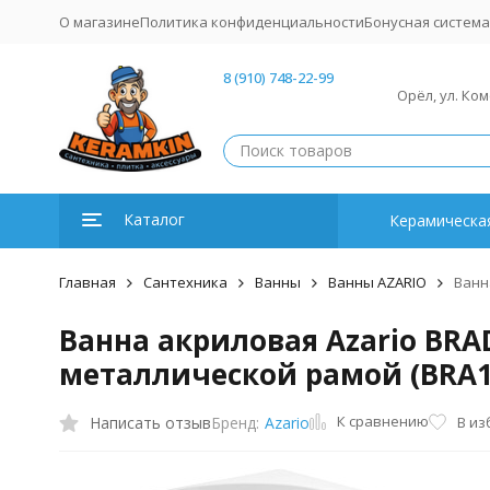
О магазине
Политика конфиденциальности
Бонусная система
8 (910) 748-22-99
Орёл, ул. Ко
Каталог
Керамическая
Главная
Сантехника
Ванны
Ванны AZARIO
Ванн
Ванна акриловая Azario BRA
металлической рамой (BRA1
К сравнению
Написать отзыв
В из
Бренд:
Azario