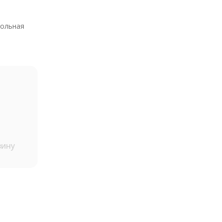
ольная
зину