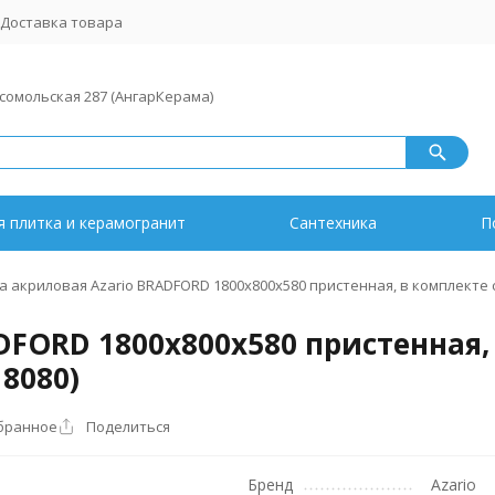
Доставка товара
мсомольская 287 (АнгарКерама)
 плитка и керамогранит
Сантехника
П
а акриловая Azario BRADFORD 1800х800х580 пристенная, в комплекте 
DFORD 1800х800х580 пристенная,
8080)
бранное
Поделиться
Бренд
Azario