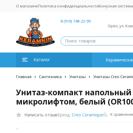
О магазине
Политика конфиденциальности
Бонусная система
8 (910) 748-22-99
Орёл, ул. Ко
Каталог
Керамическая
Главная
Сантехника
Унитазы
Унитазы Creo Ceram
Унитаз-компакт напольный C
микролифтом, белый (OR10
К сравнен
Написать отзыв
Бренд:
Creo Ceramique