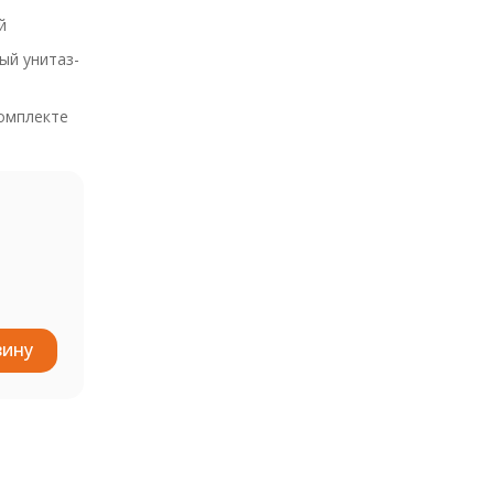
й
ый унитаз-
комплекте
зину