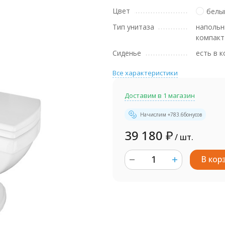
Цвет
белы
Тип унитаза
напольн
компакт
Сиденье
есть в 
Все характеристики
Доставим в 1 магазин
Начислим +
783.6
бонусов
39 180
₽
/ шт.
В кор
шт.