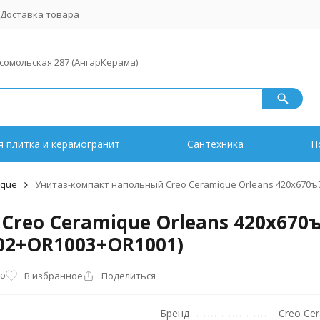
Доставка товара
мсомольская 287 (АнгарКерама)
 плитка и керамогранит
Сантехника
П
ique
Унитаз-компакт напольный Creo Ceramique Orleans 420х670ъ
reo Ceramique Orleans 420х670ъ
02+OR1003+OR1001)
ию
В избранное
Поделиться
Бренд
Creo Ce