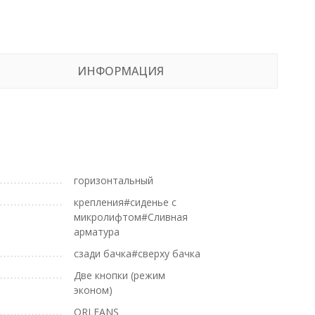
ИНФОРМАЦИЯ
горизонтальный
крепления#сиденье с
микролифтом#Сливная
арматура
сзади бачка#сверху бачка
Две кнопки (режим
эконом)
ORLEANS