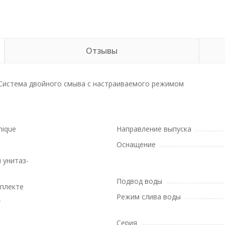
Отзывы
 Система двойного смыва с настраиваемого режимом
mique
Направление выпуска
Оснащение
 унитаз-
Подвод воды
мплекте
Режим слива воды
т
Серия