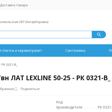
Доставка товара
мсомольская 287 (АнгарКерама)
 плитка и керамогранит
Сантехника
П
- РК 0321-В_
/вн ЛАТ LEXLINE 50-25 - РК 0321-В_
збранное
Поделиться
Код
производителя
РК 0321