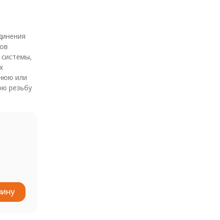
динения
ов
 системы,
х
нюю или
ю резьбу
зину