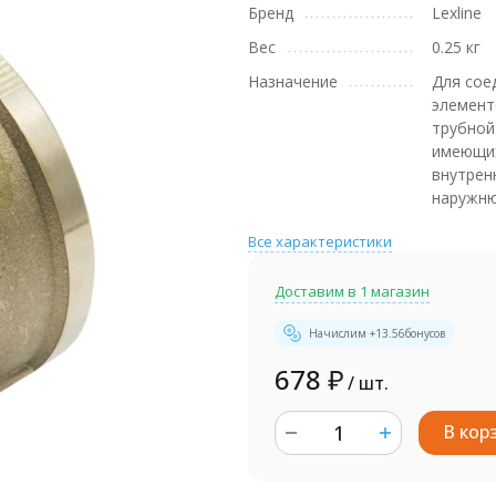
Бренд
Lexline
Вес
0.25 кг
Назначение
Для сое
элемент
трубной
имеющи
внутрен
наружню
Все характеристики
Доставим в 1 магазин
Начислим +
13.56
бонусов
678
₽
/ шт.
В кор
шт.