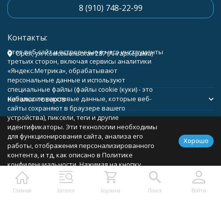
8 (910) 748-22-99
Контакты:
Этот веб-сайт и встроенные в него инструменты
Орёл, ул. Комсомольская 287 (АнгарКерама)
третьих сторон, включая сервисы аналитики
«Яндекс.Метрика», обрабатывают
персональные данные и используют
специальные файлы (файлы cookie (куки) - это
Каталог товаров
небольшие текстовые данные, которые веб-
сайты сохраняют в браузере вашего
устройства), пиксели, теги и другие
Помощь
идентификаторы. Эти технологии необходимы
для функционирования сайта, анализа его
Хорошо
работы, отображения персонализированного
контента, и тд, как описано в Политике
конфиденциальности. Нажимая на кнопку
Политика персональных данных
Карта сайта
«Соглашаюсь», вы соглашаетесь с
использованием указанных технологий и
Главная
Каталог
Корзина
Поиск
Войти
подтверждаете свое согласие на обработку
персональных данных, в соответствии с
условиями, описанными в Политике
конфиденциальности. Вы можете отозвать