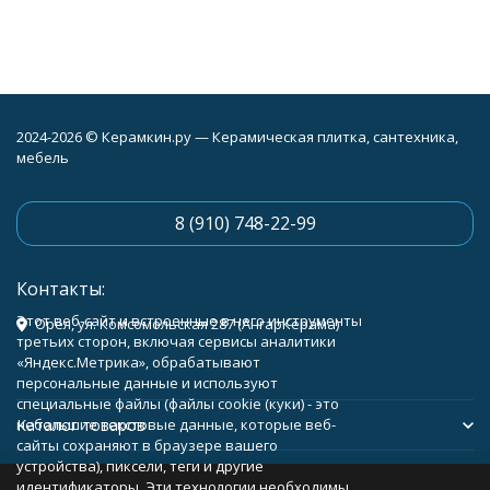
2024-2026 © Керамкин.ру — Керамическая плитка, сантехника,
мебель
8 (910) 748-22-99
Контакты:
Этот веб-сайт и встроенные в него инструменты
Орёл, ул. Комсомольская 287 (АнгарКерама)
третьих сторон, включая сервисы аналитики
«Яндекс.Метрика», обрабатывают
персональные данные и используют
специальные файлы (файлы cookie (куки) - это
Каталог товаров
небольшие текстовые данные, которые веб-
сайты сохраняют в браузере вашего
устройства), пиксели, теги и другие
Помощь
идентификаторы. Эти технологии необходимы