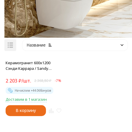
Название
Керамогранит 600x1200
Сэнди Каррара / Sandy
Carrara - 60120SAC11P
2 203
₽
/
шт.
2 368,80
₽
-7%
Начислим +
44.06
бонусов
Доставим в 1 магазин
В корзину