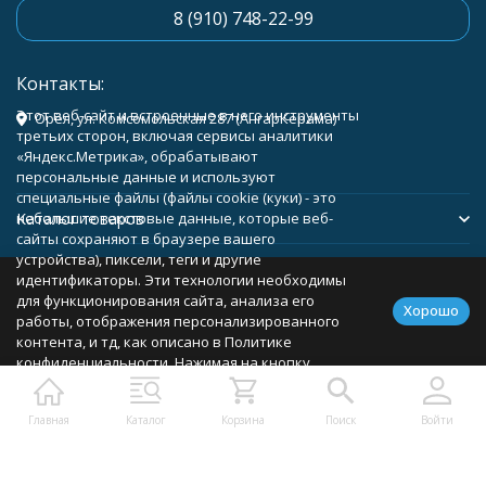
8 (910) 748-22-99
Контакты:
Этот веб-сайт и встроенные в него инструменты
Орёл, ул. Комсомольская 287 (АнгарКерама)
третьих сторон, включая сервисы аналитики
«Яндекс.Метрика», обрабатывают
персональные данные и используют
специальные файлы (файлы cookie (куки) - это
Каталог товаров
небольшие текстовые данные, которые веб-
сайты сохраняют в браузере вашего
устройства), пиксели, теги и другие
Помощь
идентификаторы. Эти технологии необходимы
для функционирования сайта, анализа его
Хорошо
работы, отображения персонализированного
контента, и тд, как описано в Политике
конфиденциальности. Нажимая на кнопку
Политика персональных данных
Карта сайта
«Соглашаюсь», вы соглашаетесь с
использованием указанных технологий и
Главная
Каталог
Корзина
Поиск
Войти
подтверждаете свое согласие на обработку
персональных данных, в соответствии с
условиями, описанными в Политике