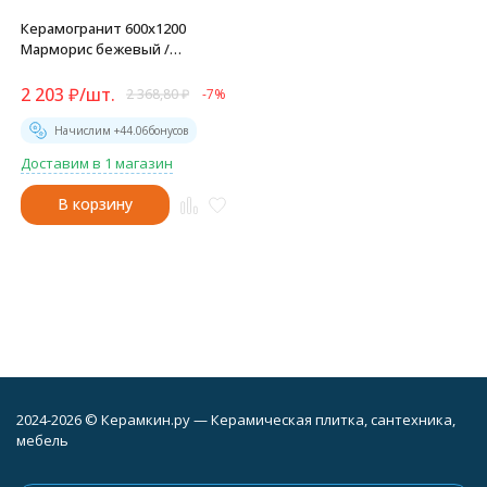
Керамогранит 600x1200
Марморис бежевый /
Marmorise Beige -
60120MAE11P
2 203
₽
/
шт.
2 368,80
₽
-7%
Начислим +
44.06
бонусов
Доставим в 1 магазин
В корзину
2024-2026 © Керамкин.ру — Керамическая плитка, сантехника,
мебель