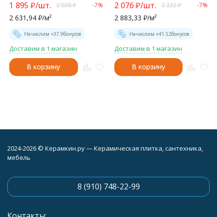
D120249M
1 895
₽
/
шт.
2 076
₽
/
шт.
2 038
₽
-7%
2 232
₽
-7%
2 631,94
₽
/
м²
2 883,33
₽
/
м²
Начислим +
37.9
бонусов
Начислим +
41.52
бонусов
Доставим в 1 магазин
Доставим в 1 магазин
В корзину
В корзину
2024-2026 © Керамкин.ру — Керамическая плитка, сантехника,
мебель
8 (910) 748-22-99
Контакты: