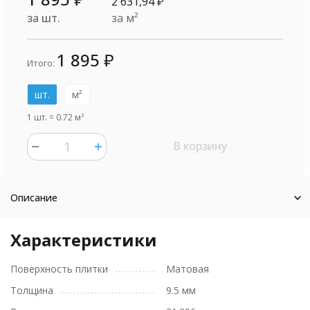
2 631,94
₽
за шт.
за м²
1 895
₽
Итого:
шт.
м²
1 шт.
=
0.72
м²
В корзину
Описание
Характеристики
Поверхность плитки
Матовая
Толщина
9.5 мм