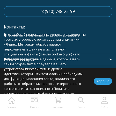
8 (910) 748-22-99
Контакты:
Этот веб-сайт и встроенные в него инструменты
Орёл, ул. Комсомольская 287 (АнгарКерама)
третьих сторон, включая сервисы аналитики
«Яндекс.Метрика», обрабатывают
персональные данные и используют
специальные файлы (файлы cookie (куки) - это
Каталог товаров
небольшие текстовые данные, которые веб-
сайты сохраняют в браузере вашего
устройства), пиксели, теги и другие
Помощь
идентификаторы. Эти технологии необходимы
для функционирования сайта, анализа его
Хорошо
работы, отображения персонализированного
контента, и тд, как описано в Политике
конфиденциальности. Нажимая на кнопку
Политика персональных данных
Карта сайта
«Соглашаюсь», вы соглашаетесь с
использованием указанных технологий и
Главная
Каталог
Корзина
Поиск
Войти
подтверждаете свое согласие на обработку
персональных данных, в соответствии с