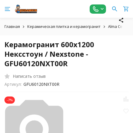
Главная
Керамическая плитка и керамогранит
Alma Ceramic
Керамогранит 600x1200
Нексстоун / Nexstone -
GFU60120NXT00R
Написать отзыв
Артикул:
GFU60120NXT00R
-7%