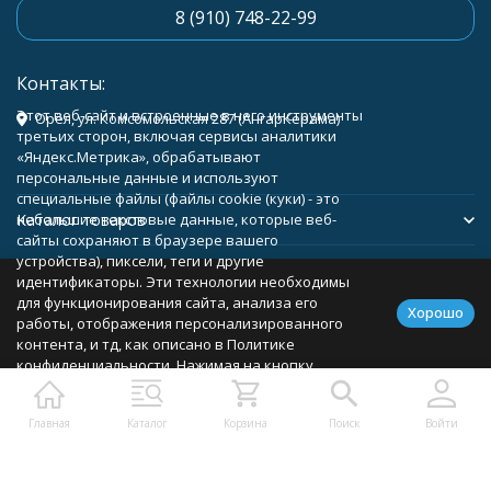
8 (910) 748-22-99
Контакты:
Этот веб-сайт и встроенные в него инструменты
Орёл, ул. Комсомольская 287 (АнгарКерама)
третьих сторон, включая сервисы аналитики
«Яндекс.Метрика», обрабатывают
персональные данные и используют
специальные файлы (файлы cookie (куки) - это
Каталог товаров
небольшие текстовые данные, которые веб-
сайты сохраняют в браузере вашего
устройства), пиксели, теги и другие
Помощь
идентификаторы. Эти технологии необходимы
для функционирования сайта, анализа его
Хорошо
работы, отображения персонализированного
контента, и тд, как описано в Политике
конфиденциальности. Нажимая на кнопку
Политика персональных данных
Карта сайта
«Соглашаюсь», вы соглашаетесь с
использованием указанных технологий и
Главная
Каталог
Корзина
Поиск
Войти
подтверждаете свое согласие на обработку
персональных данных, в соответствии с
условиями, описанными в Политике
конфиденциальности. Вы можете отозвать