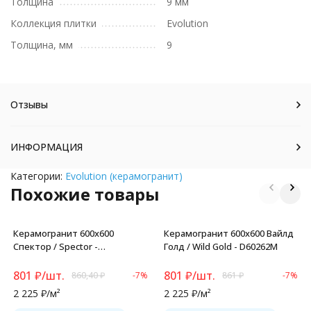
Толщина
9 мм
Коллекция плитки
Evolution
Толщина, мм
9
Отзывы
ИНФОРМАЦИЯ
Категории:
Evolution (керамогранит)
Похожие товары
Керамогранит 600x600
Керамогранит 600x600 Вайлд
Спектор / Spector -
Голд / Wild Gold - D60262M
GFU6060SPR50R
801
₽
/
шт.
801
₽
/
шт.
860,40
₽
-7%
861
₽
-7%
2 225
₽
/
м²
2 225
₽
/
м²