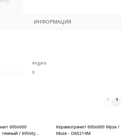
зину
ИНФОРМАЦИЯ
Angara
9
нит 600x600
Керамогранит 600x600 Муза /
К
емный / Infinity
Muse - D60214M
/