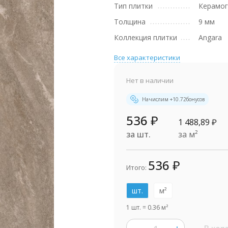
Тип плитки
Керамог
Толщина
9 мм
Коллекция плитки
Angara
Все характеристики
Нет в наличии
Начислим +
10.72
бонусов
536
₽
1 488,89
₽
за шт.
за м²
536
₽
Итого:
шт.
м²
1 шт.
=
0.36
м²