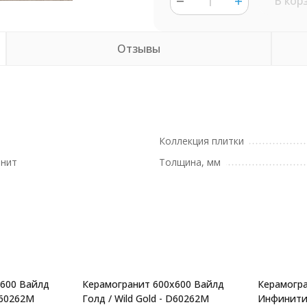
В кор
Отзывы
Коллекция плитки
анит
Толщина, мм
x600 Вайлд
Керамогранит 600x600 Вайлд
Керамогра
 D60262M
Голд / Wild Gold - D60262M
Инфинити т