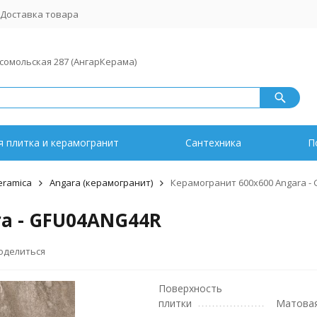
Доставка товара
мсомольская 287 (АнгарКерама)
 плитка и керамогранит
Сантехника
П
eramica
Angara (керамогранит)
Керамогранит 600x600 Angara -
a - GFU04ANG44R
оделиться
Поверхность
плитки
Матова