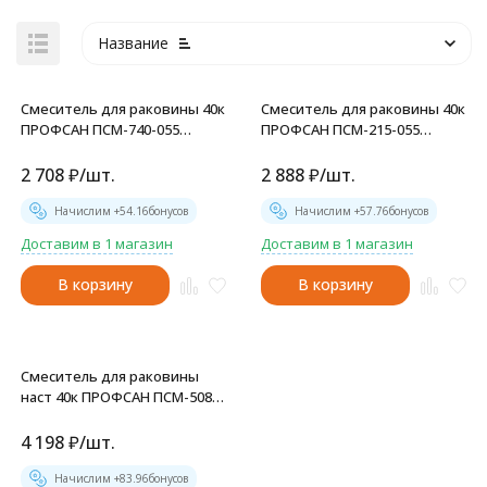
Название
Смеситель для раковины 40к
Смеситель для раковины 40к
ПРОФСАН ПСМ-740-055
ПРОФСАН ПСМ-215-055
"МЕДИК" п/гайку, без подв.
"МЕДИК" длин. пов излив, б/
медиц. ХРОМ - PSM-740-055
подв мед. ХРОМ - PSM-215-
2 708
₽
/
шт.
2 888
₽
/
шт.
055
Начислим +
54.16
бонусов
Начислим +
57.76
бонусов
Доставим в 1 магазин
Доставим в 1 магазин
В корзину
В корзину
Смеситель для раковины
наст 40к ПРОФСАН ПСМ-508-
055 "МЕДИК" эксц. "РУС"
медицинский. ХРОМ - PSM-
4 198
₽
/
шт.
508-055
Начислим +
83.96
бонусов