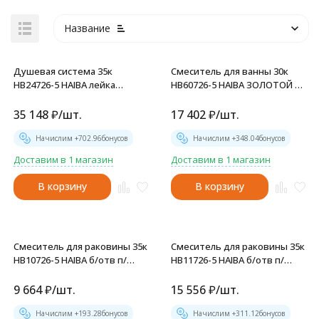
Название
Душевая система 35к
Смеситель для ванны 30к
HB24726-5 HAIBA лейка
HB60726-5 HAIBA ЗОЛОТОЙ -
"Тропический душ"
HB60726-5
ЗОЛОТОЙ - HB24726-5
35 148
₽
/
шт.
17 402
₽
/
шт.
Начислим +
702.96
бонусов
Начислим +
348.04
бонусов
Доставим в 1 магазин
Доставим в 1 магазин
В корзину
В корзину
Смеситель для раковины 35к
Смеситель для раковины 35к
HB10726-5 HAIBA б/отв п/
HB11726-5 HAIBA б/отв п/
гайку ЗОЛОТОЙ - HB10726-5
гайку ЗОЛОТОЙ - HB11726-5
9 664
₽
/
шт.
15 556
₽
/
шт.
Начислим +
193.28
бонусов
Начислим +
311.12
бонусов