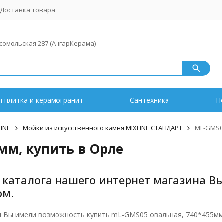
Доставка товара
мсомольская 287 (АнгарКерама)
 плитка и керамогранит
Сантехника
П
INE
Мойки из искусственного камня MIXLINE СТАНДАРТ
ML-GMS0
мм, купить в Орле
каталога нашего интернет магазина Вы 
ом.
ы Вы имели возможность купить mL-GMS05 овальная, 740*455мм 