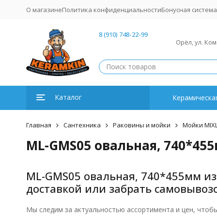
О магазине
Политика конфиденциальности
Бонусная система
8 (910) 748-22-99
Орёл, ул. Ко
Каталог
Керамическая
Главная
Сантехника
Раковины и мойки
Мойки MIXL
ML-GMS05 овальная, 740*455
ML-GMS05 овальная, 740*455мм из 
доставкой или забрать самовывоз
Мы следим за актуальностью ассортимента и цен, чтоб