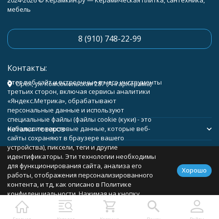
2024-2026 © Керамкин.ру — Керамическая плитка, сантехника,
мебель
8 (910) 748-22-99
Контакты:
Этот веб-сайт и встроенные в него инструменты
Орёл, ул. Комсомольская 287 (АнгарКерама)
третьих сторон, включая сервисы аналитики
«Яндекс.Метрика», обрабатывают
персональные данные и используют
специальные файлы (файлы cookie (куки) - это
Каталог товаров
небольшие текстовые данные, которые веб-
сайты сохраняют в браузере вашего
устройства), пиксели, теги и другие
Помощь
идентификаторы. Эти технологии необходимы
для функционирования сайта, анализа его
Хорошо
работы, отображения персонализированного
контента, и тд, как описано в Политике
конфиденциальности. Нажимая на кнопку
Политика персональных данных
Карта сайта
«Соглашаюсь», вы соглашаетесь с
использованием указанных технологий и