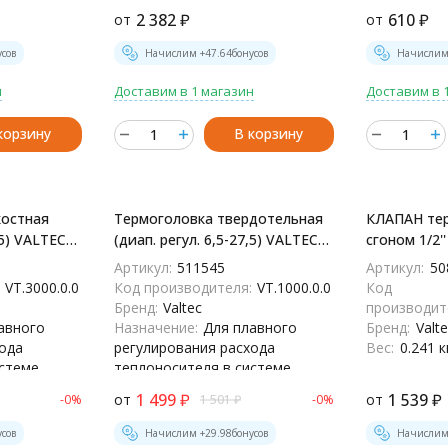
истеме
теплоносителя в системе
2 382
₽
610
₽
от
от
отопления
Вес:
0.62 кг
усов
Начислим +
47.64
бонусов
Начислим
н
Доставим в 1 магазин
Доставим в 
корзину
В корзину
остная
Термоголовка твердотельная
КЛАПАН тер
,5) VALTEC
(диап. регул. 6,5-27,5) VALTEC
сгоном 1/2'
0
VT.1000 - VT.1000.0.0
VT.031.N.04 
Артикул:
511545
Артикул:
50
VT.3000.0.0
Код производителя:
VT.1000.0.0
Код
Бренд:
Valtec
производит
авного
Назначение:
Для плавного
Бренд:
Valt
ода
регулирования расхода
Вес:
0.241 к
истеме
теплоносителя в системе
отопления
1 499
₽
1 539
₽
от
от
-0%
1 501
₽
-0%
Вес:
0.126 кг
усов
Начислим +
29.98
бонусов
Начислим