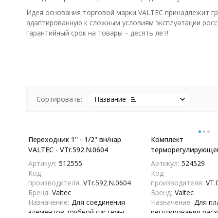
Идея основания торговой марки VALTEC принадлежит гр
адаптированную к сложным условиям эксплуатации росс
гарантийный срок на товары – десять лет!
Сортировать:
Название
Переходник 1'' - 1/2'' вн/нар
Комплект
VALTEC - VTr.592.N.0604
терморегулирующе
оборудования для 
Артикул:
512555
Артикул:
524529
1/2'' угловой VALTE
Код
Код
VT.045.N.04 - VT.045
производителя:
VTr.592.N.0604
производителя:
VT.
Бренд:
Valtec
Бренд:
Valtec
Назначение:
Для соединения
Назначение:
Для пл
элементов трубной системы,
регулирования расх