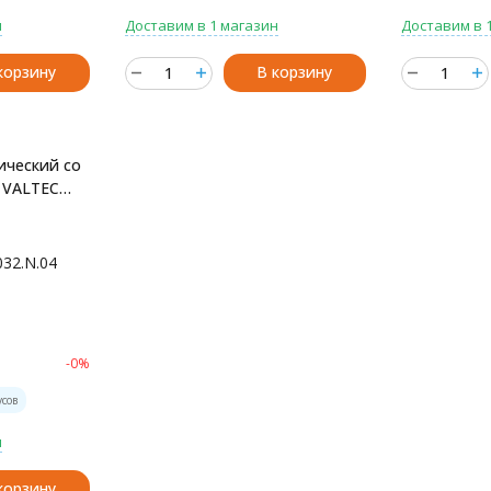
н
Доставим в 1 магазин
Доставим в 
корзину
В корзину
ический со
й VALTEC
.N.04
032.N.04
-0%
усов
н
корзину