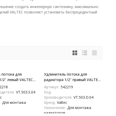
решение создать инженерную сантехнику, максимально
делий VALTEC позволяет установить беспрецедентный
 потока для
Удлинитель потока для
/2'' левый VALTEC -
радиатора 1/2'' правый VALTEC
- VT.503.D.04
2218
Артикул:
542219
одителя:
VT.503.S.04
Код
ec
производителя:
VT.503.D.04
:
Для монтажа
Бренд:
Valtec
в
Назначение:
Для монтажа
радиаторов