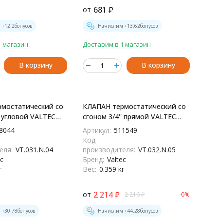
Вес:
0.25 кг
681
₽
от
 +
12.2
бонусов
Начислим +
13.62
бонусов
1 магазин
Доставим в 1 магазин
В корзину
В корзину
мостатический со
КЛАПАН термостатический со
' угловой VALTEC
сгоном 3/4'' прямой VALTEC
- VT.031.N.04
VT.032.N.05 - VT.032.N.05
8044
Артикул:
511549
Код
еля:
VT.031.N.04
производителя:
VT.032.N.05
ec
Бренд:
Valtec
г
Вес:
0.359 кг
2 214
₽
от
2 216
₽
-0%
 +
30.78
бонусов
Начислим +
44.28
бонусов