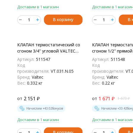
Доставим в 1 магазин
Доставим в 1 магази
В корзину
В 
КЛАПАН термостатический со
КЛАПАН термостат
сгоном 3/4'' угловой VALTEC
сгоном 1/2'' прямо
VT.031.N.05 - VT.031.N.05
VT.032.N.04 - VT.032
Артикул:
511547
Артикул:
511548
Код
Код
производителя:
VT.031.N.05
производителя:
VT.
Бренд:
Valtec
Бренд:
Valtec
Вес:
0.332 кг
Вес:
0.22 кг
2 151
₽
1 671
₽
от
от
1 673
₽
Начислим +
43.02
бонусов
Начислим +
33.42
бон
Доставим в 1 магазин
Доставим в 1 магази
В корзину
В 