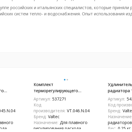
уппе российских и итальянских специалистов, которые приняли 
ийских систем тепло- и водоснабжения. Опыт использования из
Комплект
Удлинитель
го
терморегулирующего
радиатора 1
радиатора
оборудования для радиатора
VT.503.S.04
Артикул:
537271
Артикул:
54
C
1/2'' прямой VALTEC
Код
Код произв
.N.04
VT.046.N.04 - VT.046.N.04
045.N.04
производителя:
VT.046.N.04
Бренд:
Valt
Бренд:
Valtec
Назначение
авного
Назначение:
Для плавного
радиаторо
ода
регулирования расхода
Вес:
0.25 кг