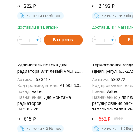
имеющих внутреннюю или
теплоносителя в с
222
₽
2 192
₽
от
от
наружнюю резьбу
отопления
Вес:
0.073 кг
Вес:
0.6 кг
Начислим +
4.44
бонусов
Начислим +
43.84
бон
Доставим в 1 магазин
Доставим в 1 магази
В корзину
В 
Удлинитель потока для
Термоголовка жидк
радиатора 3/4'' левый VALTEC -
(диап. регул. 6,5-27
VT.503.S.05
VT.3000 - VT.3000.0.
Артикул:
530417
Артикул:
530272
Код производителя:
VT.503.S.05
Код производителя:
Бренд:
Valtec
Бренд:
Valtec
Назначение:
Для монтажа
Назначение:
Для пл
радиаторов
регулирования расх
Вес:
0.2 кг
теплоносителя в с
отопления
615
₽
652
₽
от
от
654
₽
Вес:
0.125 кг
Начислим +
12.3
бонусов
Начислим +
13.04
бон