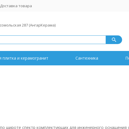
Доставка товара
мсомольская 287 (АнгарКерама)
 плитка и керамогранит
Сантехника
П
 по широте спектр комплектующих для инженерного оснащения 